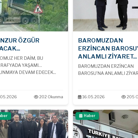
NZUR ÖZGÜR
BAROMUZDAN
ACAK...
ERZİNCAN BAROSU
ANLAMLI ZİYARET...
OMUZ HER DAİM, BU
RAFYADA YAŞAMI
BAROMUZDAN ERZİNCAN
UNMAYA DEVAM EDECEK...
BAROSU'NA ANLAMLI ZİYARE
.05.2026
202 Okunma
16.05.2026
205 
aber
Haber