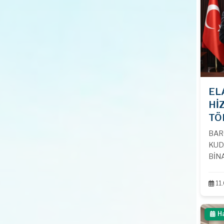
EL
Hİ
TÖR
BAR
KUD
BİNA
KATI
11
H