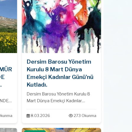
mevkiinde yürütülmek istenilen
Krom Madenciliği Projesi’ne karşı
Kocatepe Köyü’nde
gerçekleştirilen halk toplantısına
katılım sağlanarak projenin Çed
sürecinin sonlandırılarak projenin
iptal edilmesi gerektiği
belirtilmiştir…Baromuz doğanın
haklarını her zaman ve her yerde
Dersim Barosu Yönetim
savunmaya devam edecektir…
ÜMÜR
Kurulu 8 Mart Dünya
DE
Emekçi Kadınlar Günü’nü
Kutladı.
Dersim Barosu Yönetim Kurulu 8
..
İNDE
Mart Dünya Emekçi Kadınlar
İÇİN
Günü’nü Kutladı.
Okunma
8.03.2026
273 Okunma