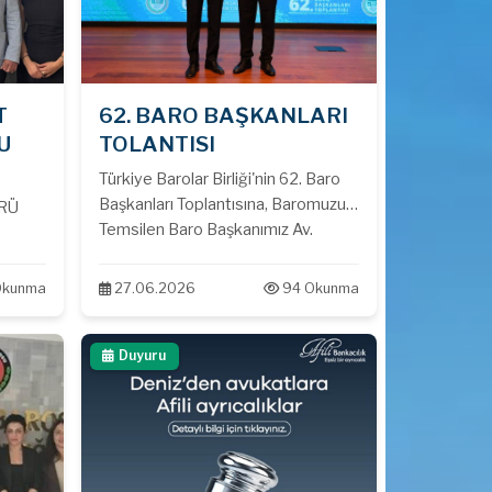
T
62. BARO BAŞKANLARI
U
TOLANTISI
Türkiye Barolar Birliği'nin 62. Baro
Başkanları Toplantısına, Baromuzu
ÜRÜ
Temsilen Baro Başkanımız Av.
Doğukan KUDAT Katılım
Sağlamıştır.
Okunma
27.06.2026
94 Okunma
Duyuru