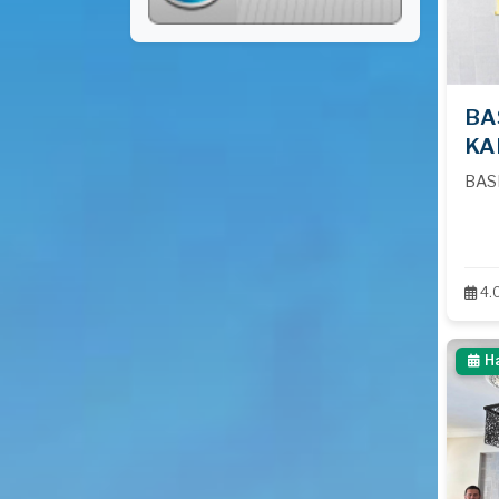
BA
KA
BAS
4.
H