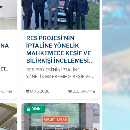
RES PROJESİ'NİN
'NA
İPTALİNE YÖNELİK
MAHKEMECE KEŞİF VE
BİLİRKİŞİ İNCELEMESİ
İCRA EDİLDİ...
T...
RES PROJESİ'NİN İPTALİNE
YÖNELİK MAHKEMECE KEŞİF VE
BİLİRKİŞİ İNCELEMESİ İCRA
EDİLDİ...
Okunma
8.05.2026
215 Okunma
Bildiri