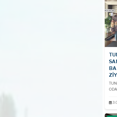
TU
SA
BA
ZİY
TUN
ODA
NEZA
3.