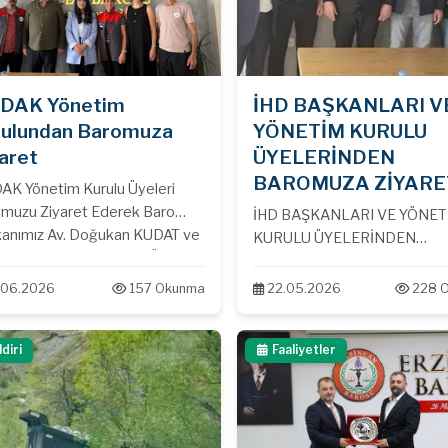
DAK Yönetim
İHD BAŞKANLARI V
rulundan Baromuza
YÖNETİM KURULU
aret
ÜYELERİNDEN
BAROMUZA ZİYARET.
K Yönetim Kurulu Üyeleri
muzu Ziyaret Ederek Baro
İHD BAŞKANLARI VE YÖNET
anımız Av. Doğukan KUDAT ve
KURULU ÜYELERİNDEN
an Yardımcımız Av. Elif ÖZER
BAROMUZA ZİYARET...
Görüşme Gerçekleştirdiler.
.06.2026
157 Okunma
22.05.2026
228 
ldiri
Faaliyetler