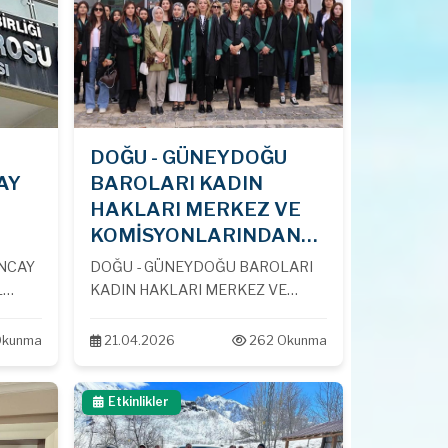
DOĞU - GÜNEYDOĞU
AY
BAROLARI KADIN
HAKLARI MERKEZ VE
KOMİSYONLARINDAN
GÜLİSTAN DOKU
NCAY
DOĞU - GÜNEYDOĞU BAROLARI
AÇIKLAMASI...
L
KADIN HAKLARI MERKEZ VE
SI
KOMİSYONLARINDAN GÜLİSTAN
LERE
DOKU AÇIKLAMASI...
Okunma
21.04.2026
262 Okunma
I...
Etkinlikler