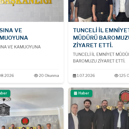
SINA VE
TUNCELİ İL EMNİYE
MUOYUNA
MÜDÜRÜ BAROMUZ
ZİYARET ETTİ.
INA VE KAMUOYUNA
TUNCELİ İL EMNİYET MÜD
BAROMUZU ZİYARET ETTİ.
08.2026
20 Okunma
1.07.2026
125 
aber
Haber