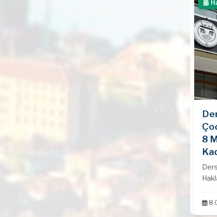
H
Ders
Çoc
8 M
Kad
Dersim B
Hakl
Emek
8.