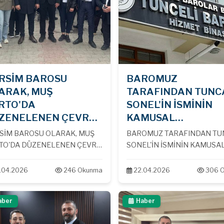
RSİM BAROSU
BAROMUZ
ARAK, MUŞ
TARAFINDAN TUNC
RTO'DA
SONEL'İN İSMİNİN
ZENELENEN ÇEVRE
KAMUSAL
İNGİNE KATILDIK....
ALANLARDAN
SİM BAROSU OLARAK, MUŞ
BAROMUZ TARAFINDAN TU
KALDIRILMASI İÇİN
TO'DA DÜZENELENEN ÇEVRE
SONEL'İN İSMİNİN KAMUSA
VALİLİK VE
NGİNE KATILDIK....
ALANLARDAN KALDIRILMA
BELEDİYELERE
İÇİN VALİLİK VE BELEDİYE
.04.2026
246 Okunma
22.04.2026
306 
BAŞVURULAR YAPILDI...
BAŞVURULAR YAPILD
aber
Haber