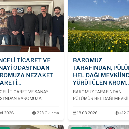
NCELİ TİCARET VE
BAROMUZ
NAYİ ODASI'NDAN
TARAFINDAN, PÜL
ROMUZA NEZAKET
HEL DAĞI MEVKİİN
ARETİ...
YÜRÜTÜLEN KROM
MADENİ İÇİN YARGI
CELİ TİCARET VE SANAYİ
BAROMUZ TARAFINDAN,
SÜRECİ BAŞLATILDI.
SI'NDAN BAROMUZA
PÜLÜMÜR HEL DAĞI MEVKİ
KET ZİYARETİ...
YÜRÜTÜLEN KROM MADENİ 
YARGI SÜRECİ BAŞLATILDI...
04.2026
223 Okunma
18.03.2026
412 