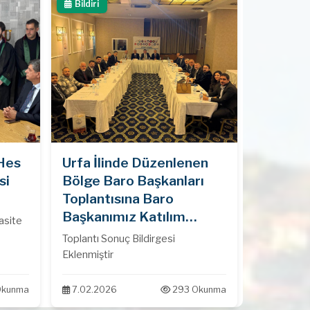
Bildiri
Hes
Urfa İlinde Düzenlenen
si
Bölge Baro Başkanları
Toplantısına Baro
Başkanımız Katılım
asite
Sağlamıştır.
Toplantı Sonuç Bildirgesi
Eklenmiştir
Okunma
7.02.2026
293 Okunma