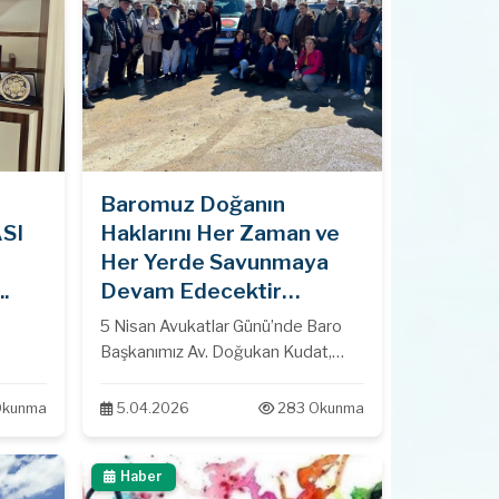
Baromuz Doğanın
SI
Haklarını Her Zaman ve
Her Yerde Savunmaya
.
Devam Edecektir…
5 Nisan Avukatlar Günü’nde Baro
Başkanımız Av. Doğukan Kudat,
Baro Genel Sekreterimiz Av.
Ceyhun Demir, Baromuz Çevre ve
Okunma
5.04.2026
283 Okunma
Kent Hukuku Komisyonu üyemiz Av.
Barış Yıldırım ile birlikte Pülümür Hel
Haber
Dağı Bölgesi’nde Karagöz Köyü