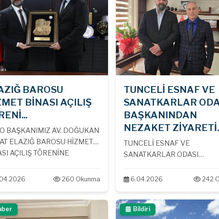
AZIĞ BAROSU
TUNCELİ ESNAF VE
ZMET BİNASI AÇILIŞ
SANATKARLAR ODA
ENİ...
BAŞKANINDAN
NEZAKET ZİYARETİ..
O BAŞKANIMIZ AV. DOĞUKAN
AT ELAZIĞ BAROSU HİZMET
TUNCELİ ESNAF VE
SI AÇILIŞ TÖRENİNE
SANATKARLAR ODASI
LDI...
BAŞKANINDAN BAROMUZA
NEZAKET ZİYARETİ...
.04.2026
260 Okunma
6.04.2026
242 
aber
Bildiri