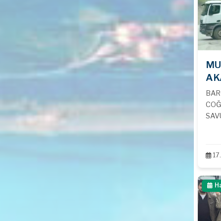
MU
AK
BAR
COĞ
SAV
17
H