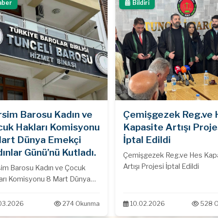
aber
Bildiri
im Barosu Kadın ve
Çemişgezek Reg.ve 
uk Hakları Komisyonu
Kapasite Artışı Proje
art Dünya Emekçi
İptal Edildi
ınlar Günü’nü Kutladı.
Çemişgezek Reg.ve Hes Kap
Artışı Projesi İptal Edildi
arosu Kadın ve Çocuk
arı Komisyonu 8 Mart Dünya
çi Kadınlar Günü’nü Kutladı.
03.2026
274 Okunma
10.02.2026
528 