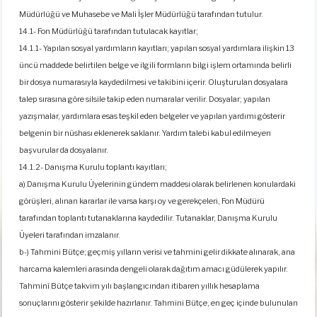
Müdürlüğü ve Muhasebe ve Mali İşler Müdürlüğü tarafından tutulur.
14.1- Fon Müdürlüğü tarafından tutulacak kayıtlar;
14.1.1- Yapılan sosyal yardımların kayıtları; yapılan sosyal yardımlara ilişkin 13
üncü maddede belirtilen belge ve ilgili formların bilgi işlem ortamında belirli
bir dosya numarasıyla kaydedilmesi ve takibini içerir. Oluşturulan dosyalara
talep sırasına göre silsile takip eden numaralar verilir. Dosyalar; yapılan
yazışmalar, yardımlara esas teşkil eden belgeler ve yapılan yardımı gösterir
belgenin bir nüshası eklenerek saklanır. Yardım talebi kabul edilmeyen
başvurular da dosyalanır.
14.1.2- Danışma Kurulu toplantı kayıtları;
a) Danışma Kurulu Üyelerinin gündem maddesi olarak belirlenen konulardaki
görüşleri, alınan kararlar ile varsa karşı oy ve gerekçeleri, Fon Müdürü
tarafından toplantı tutanaklarına kaydedilir. Tutanaklar, Danışma Kurulu
Üyeleri tarafından imzalanır.
b-) Tahmini Bütçe; geçmiş yılların verisi ve tahmini gelir dikkate alınarak, ana
harcama kalemleri arasında dengeli olarak dağıtım amacı güdülerek yapılır.
Tahminî Bütçe takvim yılı başlangıcından itibaren yıllık hesaplama
sonuçlarını gösterir şekilde hazırlanır. Tahmini Bütçe, en geç içinde bulunulan