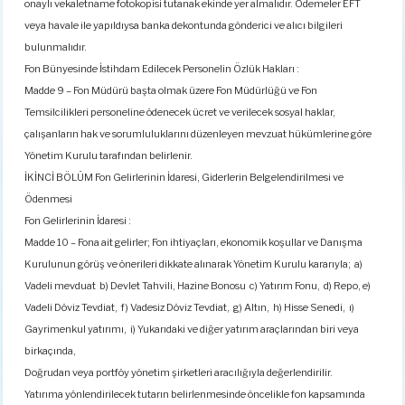
onaylı vekaletname fotokopisi tutanak ekinde yer almalıdır. Ödemeler EFT
veya havale ile yapıldıysa banka dekontunda gönderici ve alıcı bilgileri
bulunmalıdır.
Fon Bünyesinde İstihdam Edilecek Personelin Özlük Hakları :
Madde 9 – Fon Müdürü başta olmak üzere Fon Müdürlüğü ve Fon
Temsilcilikleri personeline ödenecek ücret ve verilecek sosyal haklar,
çalışanların hak ve sorumluluklarını düzenleyen mevzuat hükümlerine göre
Yönetim Kurulu tarafından belirlenir.
İKİNCİ BÖLÜM Fon Gelirlerinin İdaresi, Giderlerin Belgelendirilmesi ve
Ödenmesi
Fon Gelirlerinin İdaresi :
Madde 10 – Fona ait gelirler; Fon ihtiyaçları, ekonomik koşullar ve Danışma
Kurulunun görüş ve önerileri dikkate alınarak Yönetim Kurulu kararıyla; a)
Vadeli mevduat b) Devlet Tahvili, Hazine Bonosu c) Yatırım Fonu, d) Repo, e)
Vadeli Döviz Tevdiat, f) Vadesiz Döviz Tevdiat, g) Altın, h) Hisse Senedi, ı)
Gayrimenkul yatırımı, i) Yukarıdaki ve diğer yatırım araçlarından biri veya
birkaçında,
Doğrudan veya portföy yönetim şirketleri aracılığıyla değerlendirilir.
Yatırıma yönlendirilecek tutarın belirlenmesinde öncelikle fon kapsamında