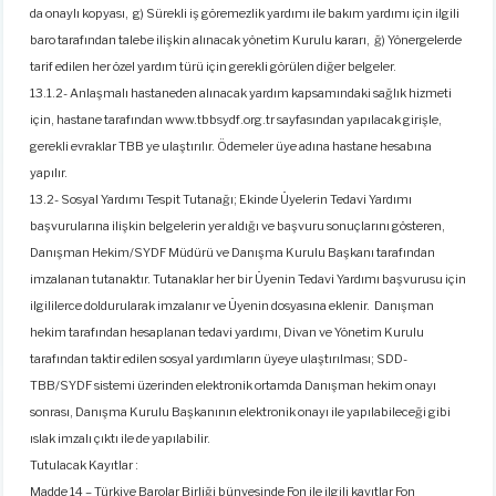
da onaylı kopyası, g) Sürekli iş göremezlik yardımı ile bakım yardımı için ilgili
baro tarafından talebe ilişkin alınacak yönetim Kurulu kararı, ğ) Yönergelerde
tarif edilen her özel yardım türü için gerekli görülen diğer belgeler.
13.1.2- Anlaşmalı hastaneden alınacak yardım kapsamındaki sağlık hizmeti
için, hastane tarafından www.tbbsydf.org.tr sayfasından yapılacak girişle,
gerekli evraklar TBB ye ulaştırılır. Ödemeler üye adına hastane hesabına
yapılır.
13.2- Sosyal Yardımı Tespit Tutanağı; Ekinde Üyelerin Tedavi Yardımı
başvurularına ilişkin belgelerin yer aldığı ve başvuru sonuçlarını gösteren,
Danışman Hekim/SYDF Müdürü ve Danışma Kurulu Başkanı tarafından
imzalanan tutanaktır. Tutanaklar her bir Üyenin Tedavi Yardımı başvurusu için
ilgililerce doldurularak imzalanır ve Üyenin dosyasına eklenir. Danışman
hekim tarafından hesaplanan tedavi yardımı, Divan ve Yönetim Kurulu
tarafından taktir edilen sosyal yardımların üyeye ulaştırılması; SDD-
TBB/SYDF sistemi üzerinden elektronik ortamda Danışman hekim onayı
sonrası, Danışma Kurulu Başkanının elektronik onayı ile yapılabileceği gibi
ıslak imzalı çıktı ile de yapılabilir.
Tutulacak Kayıtlar :
Madde 14 – Türkiye Barolar Birliği bünyesinde Fon ile ilgili kayıtlar Fon