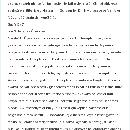
yapılacak yardımlar ve fon faaliyetleri ile ilgili giderler günlük, haftalık veya
aylık süreler itibariyle dikkate alınır. Bu işlemler, Birlik Muhasebe ve Mali İşler
Müdürlüğü tarafından yürütülür.
Sayfa 5 / 7
Fon Giderleri ve Ödenmesi :
Madde 11 – Üyelere yapılacak sosyal yardımlar Fon hesaplarından, sosyal
yardımlar dışındaki Fon ile ilgili diğer giderler Danışma Kurulu Başkanının
onayıyla Birlik hesaplarından karşılanır. Birlik tarafından karşılanan giderlerle
ilgili olarak Fon hesaplarından Birlik hesaplarına aktarmalar yapılır. Bu
aktarmalar ay sonlarında yapılabileceği gibi harcamaların karşılanması
maksadı ile Fon tarafından Birliğe aybaşlarında avans ödemeleri yapılabilir.
Ay sonlarında Fona ait gider tutarı hesaplanarak mutabakat sağlanır. Ödenen
avans tutarları Fona ait aylık giderlerden mahsup edilir. Eksik kalan kısım Birlik
hesaplarına aktarılır, fazlalık tutar ise bir sonraki ay avansına ilave olunur.
Sosyal Yardımlar Haricinde Kalan Giderlerin Belgelendirilmesi ve Ödenmesi :
Madde 12 – Fon faaliyetlerinin yürütülmesi için yapılan harcamaların
belgelendirilmesi şarttır. Bu kapsamda; a) Alınan mal veya hizmeti gösterir
fatura, b) Perakende satış vesikası, c) Ödeme kaydedici cihaz fişi, d) Gider
pusulası, e) Bordro, f) Belge temini mümkün olmayan hallerde düzenlenecek