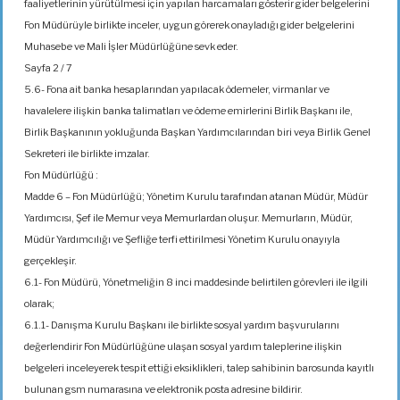
faaliyetlerinin yürütülmesi için yapılan harcamaları gösterir gider belgelerini
Fon Müdürüyle birlikte inceler, uygun görerek onayladığı gider belgelerini
Muhasebe ve Mali İşler Müdürlüğüne sevk eder.
Sayfa 2 / 7
5.6- Fona ait banka hesaplarından yapılacak ödemeler, virmanlar ve
havalelere ilişkin banka talimatları ve ödeme emirlerini Birlik Başkanı ile,
Birlik Başkanının yokluğunda Başkan Yardımcılarından biri veya Birlik Genel
Sekreteri ile birlikte imzalar.
Fon Müdürlüğü :
Madde 6 – Fon Müdürlüğü; Yönetim Kurulu tarafından atanan Müdür, Müdür
Yardımcısı, Şef ile Memur veya Memurlardan oluşur. Memurların, Müdür,
Müdür Yardımcılığı ve Şefliğe terfi ettirilmesi Yönetim Kurulu onayıyla
gerçekleşir.
6.1- Fon Müdürü, Yönetmeliğin 8 inci maddesinde belirtilen görevleri ile ilgili
olarak;
6.1.1- Danışma Kurulu Başkanı ile birlikte sosyal yardım başvurularını
değerlendirir Fon Müdürlüğüne ulaşan sosyal yardım taleplerine ilişkin
belgeleri inceleyerek tespit ettiği eksiklikleri, talep sahibinin barosunda kayıtlı
bulunan gsm numarasına ve elektronik posta adresine bildirir.