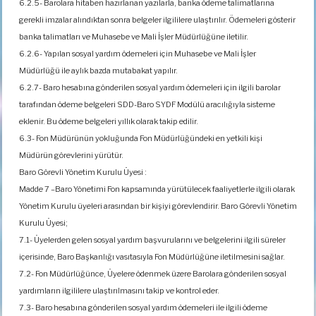
6.2.5- Barolara hitaben hazırlanan yazılarla, banka ödeme talimatlarına
gerekli imzalar alındıktan sonra belgeler ilgililere ulaştırılır. Ödemeleri gösterir
banka talimatları ve Muhasebe ve Mali İşler Müdürlüğüne iletilir.
6.2.6- Yapılan sosyal yardım ödemeleri için Muhasebe ve Mali İşler
Müdürlüğü ile aylık bazda mutabakat yapılır.
6.2.7- Baro hesabına gönderilen sosyal yardım ödemeleri için ilgili barolar
tarafından ödeme belgeleri SDD-Baro SYDF Modülü aracılığıyla sisteme
eklenir. Bu ödeme belgeleri yıllık olarak takip edilir.
6.3- Fon Müdürünün yokluğunda Fon Müdürlüğündeki en yetkili kişi
Müdürün görevlerini yürütür.
Baro Görevli Yönetim Kurulu Üyesi :
Madde 7 –Baro Yönetimi Fon kapsamında yürütülecek faaliyetlerle ilgili olarak
Yönetim Kurulu üyeleri arasından bir kişiyi görevlendirir. Baro Görevli Yönetim
Kurulu Üyesi;
7.1- Üyelerden gelen sosyal yardım başvurularını ve belgelerini ilgili süreler
içerisinde, Baro Başkanlığı vasıtasıyla Fon Müdürlüğüne iletilmesini sağlar.
7.2- Fon Müdürlüğünce, Üyelere ödenmek üzere Barolara gönderilen sosyal
yardımların ilgililere ulaştırılmasını takip ve kontrol eder.
7.3- Baro hesabına gönderilen sosyal yardım ödemeleri ile ilgili ödeme