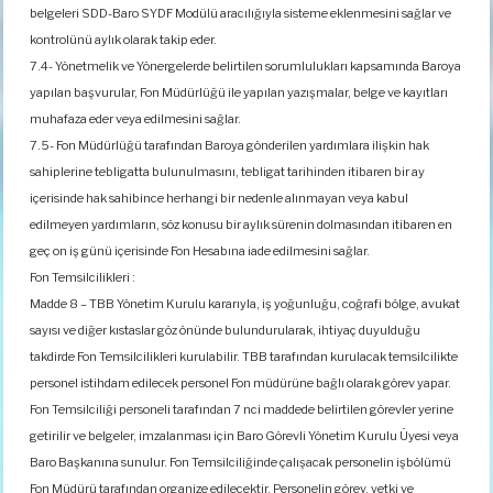
belgeleri SDD-Baro SYDF Modülü aracılığıyla sisteme eklenmesini sağlar ve
kontrolünü aylık olarak takip eder.
7.4- Yönetmelik ve Yönergelerde belirtilen sorumlulukları kapsamında Baroya
yapılan başvurular, Fon Müdürlüğü ile yapılan yazışmalar, belge ve kayıtları
muhafaza eder veya edilmesini sağlar.
7.5- Fon Müdürlüğü tarafından Baroya gönderilen yardımlara ilişkin hak
sahiplerine tebligatta bulunulmasını, tebligat tarihinden itibaren bir ay
içerisinde hak sahibince herhangi bir nedenle alınmayan veya kabul
edilmeyen yardımların, söz konusu bir aylık sürenin dolmasından itibaren en
geç on iş günü içerisinde Fon Hesabına iade edilmesini sağlar.
Fon Temsilcilikleri :
Madde 8 – TBB Yönetim Kurulu kararıyla, iş yoğunluğu, coğrafi bölge, avukat
sayısı ve diğer kıstaslar göz önünde bulundurularak, ihtiyaç duyulduğu
takdirde Fon Temsilcilikleri kurulabilir. TBB tarafından kurulacak temsilcilikte
personel istihdam edilecek personel Fon müdürüne bağlı olarak görev yapar.
Fon Temsilciliği personeli tarafından 7 nci maddede belirtilen görevler yerine
getirilir ve belgeler, imzalanması için Baro Görevli Yönetim Kurulu Üyesi veya
Baro Başkanına sunulur. Fon Temsilciliğinde çalışacak personelin işbölümü
Fon Müdürü tarafından organize edilecektir. Personelin görev, yetki ve