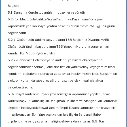
Başkanı;
5.1- Danışma Kurulu toplantılarını düzenler ve yönetir.
5.2- Fon Müdürü ile birlikte Sosyal Yardım ve Dayanışma Yönergesi
kapsamında yapılan sosyal yardım başvurularının mevzuata uygunluğunu
değerlendirir.
5.2.1- Olağanüstü Yardım başvurularını TBB Başkanlık Divanına ve Ek
Olağanüstü Yardım başvurularını TBB Yönetim Kuruluna sunar, alınan
kararları Fon Müdürlüğüne bildirir.
5.2.2- Danışman Hekim veya hekimlerin, yardım talebi dosyalarını
değerlendirmeleri sonrası, kendisine iletilen yardım onayı veya yardım reddi
konularını değerlendirir, onaylar ya da tekrar incelenmesini ister. Bu işlemleri
elektronik ortamda yapabileceği gibi, yazılı ve ıslak imzalı olarak da
gerçekleştirebilir.
5.3- Sosyal Yardım ve Dayanışma Yönergesi kapsamında yapılan Tedavi
Yardımı başvurularına ilişkin Danışman Hekim tarafından yapılan kontrol ve
tespitleri inceleyerek Sosyal Yardım Tespit Tutanaklarını elektronik veya ıslak
imza ile onaylar. 5.4- Yapılacak yardımlara ilişkin Barolara hitaben
bilgilendirme ve iç yazışma niteliğindeki evrakları imzalar. 5.5- Fon