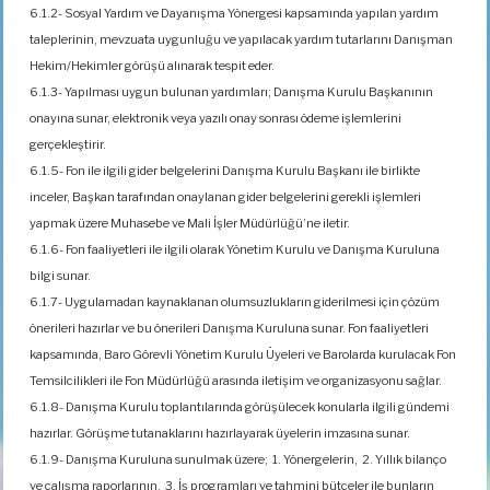
6.1.2- Sosyal Yardım ve Dayanışma Yönergesi kapsamında yapılan yardım
taleplerinin, mevzuata uygunluğu ve yapılacak yardım tutarlarını Danışman
Hekim/Hekimler görüşü alınarak tespit eder.
6.1.3- Yapılması uygun bulunan yardımları; Danışma Kurulu Başkanının
onayına sunar, elektronik veya yazılı onay sonrası ödeme işlemlerini
gerçekleştirir.
6.1.5- Fon ile ilgili gider belgelerini Danışma Kurulu Başkanı ile birlikte
inceler, Başkan tarafından onaylanan gider belgelerini gerekli işlemleri
yapmak üzere Muhasebe ve Mali İşler Müdürlüğü’ne iletir.
6.1.6- Fon faaliyetleri ile ilgili olarak Yönetim Kurulu ve Danışma Kuruluna
bilgi sunar.
6.1.7- Uygulamadan kaynaklanan olumsuzlukların giderilmesi için çözüm
önerileri hazırlar ve bu önerileri Danışma Kuruluna sunar. Fon faaliyetleri
kapsamında, Baro Görevli Yönetim Kurulu Üyeleri ve Barolarda kurulacak Fon
Temsilcilikleri ile Fon Müdürlüğü arasında iletişim ve organizasyonu sağlar.
6.1.8- Danışma Kurulu toplantılarında görüşülecek konularla ilgili gündemi
hazırlar. Görüşme tutanaklarını hazırlayarak üyelerin imzasına sunar.
6.1.9- Danışma Kuruluna sunulmak üzere; 1. Yönergelerin, 2. Yıllık bilanço
ve çalışma raporlarının, 3. İş programları ve tahmini bütçeler ile bunların