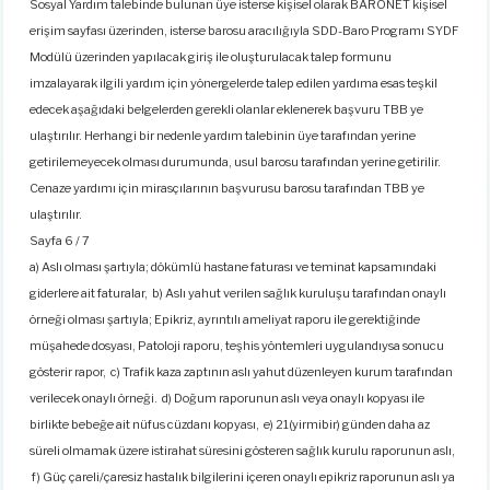
Sosyal Yardım talebinde bulunan üye isterse kişisel olarak BARONET kişisel
erişim sayfası üzerinden, isterse barosu aracılığıyla SDD-Baro Programı SYDF
Modülü üzerinden yapılacak giriş ile oluşturulacak talep formunu
imzalayarak ilgili yardım için yönergelerde talep edilen yardıma esas teşkil
edecek aşağıdaki belgelerden gerekli olanlar eklenerek başvuru TBB ye
ulaştırılır. Herhangi bir nedenle yardım talebinin üye tarafından yerine
getirilemeyecek olması durumunda, usul barosu tarafından yerine getirilir.
Cenaze yardımı için mirasçılarının başvurusu barosu tarafından TBB ye
ulaştırılır.
Sayfa 6 / 7
a) Aslı olması şartıyla; dökümlü hastane faturası ve teminat kapsamındaki
giderlere ait faturalar, b) Aslı yahut verilen sağlık kuruluşu tarafından onaylı
örneği olması şartıyla; Epikriz, ayrıntılı ameliyat raporu ile gerektiğinde
müşahede dosyası, Patoloji raporu, teşhis yöntemleri uygulandıysa sonucu
gösterir rapor, c) Trafik kaza zaptının aslı yahut düzenleyen kurum tarafından
verilecek onaylı örneği. d) Doğum raporunun aslı veya onaylı kopyası ile
birlikte bebeğe ait nüfus cüzdanı kopyası, e) 21(yirmibir) günden daha az
süreli olmamak üzere istirahat süresini gösteren sağlık kurulu raporunun aslı,
f) Güç çareli/çaresiz hastalık bilgilerini içeren onaylı epikriz raporunun aslı ya