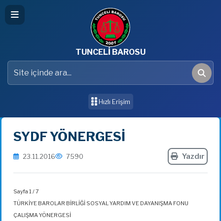
TUNCELİ BAROSU
Site içinde ara
Ara
Hızlı Erişim
SYDF YÖNERGESİ
Yazdır
23.11.2016
7590
Sayfa 1 / 7
TÜRKİYE BAROLAR BİRLİĞİ SOSYAL YARDIM VE DAYANIŞMA FONU
ÇALIŞMA YÖNERGESİ