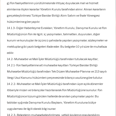
g) Fon faaliyetlerinin yürütülmesinde ihtiyaç duyulacak mal ve hizmet
alımlarına ilişkin kararlar Yönetim Kurulu tarafından alınır. Alınan kararların
gerçekleştirilmesi Türkiye Barolar Birliği Alım Satım ve İhale Yönergesi
hükümlerine göre yapılır.
14.1.3- Diğer Haberleşme Evrakları; Yönetim Kurulu, Danışma Kurulu ve Fon
Müdürlüğünün Fon ile ilgili; iç yazışmaları, talimatları, duyuruları, diğer
kurum ve kuruluşlar ile üçüncü şahıslarla yapılan yazışmalar, sözleşmeler ve
mektuplar gibi yazılı belgeleri ifade eder. Bu belgeler 10 yıl süre ile muhafaza
edilir.
14.2- Muhasebe ve Mali İşler Müdürlüğü tarafından tutulacak kayıtlar;
14.2.1- Fon faaliyetlerine ait muhasebe kayıtları Türkiye Barolar Birliği
Muhasebe Müdürlüğü tarafından Tek Düzen Muhasebe Planına ve 213 sayılı
Vergi Usul Kanunu hükümleri çerçevesinde bilanço usulüne göre tutulur.
14.2.2- Muhasebe ve Mali İşler Müdürlüğü tarafından üçer aylık dönemler
itibariyle mizan ve bilançolar hazırlanarak Fon Müdürlüğüne sunulur. Fon
Müdürlüğünce lüzum görülen hallerde de anılan çalışmalar yapılır. Bu
tablolar ışığında Danışma Kurulu Başkanı, Yönetim Kuruluna bütçe
uygulaması ile ilgili olarak bilgi sunar.
14.2.3- Belgelerin muhasebeleştirilmesi, yetkili kişilerce onaylandığını