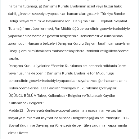
harcama tutanağı, g) Danışma Kurulu Üyelerinin ücret veya huzur hakkı
dahil, görevleri sebebiyle yapacakları harcamaları gösterir “Türkiye Barolar
Birliği Sosyal Yardım ve Dayanışma Fonu Danışma Kurulu Toplantı Seyahat
Tutanağı” nın düzenlenmesi, Fon Müdürlüğü personelinin görevleri sebebiyle
yapacakları harcamaları gösterir belgelerin düzenlenmesi ve kullanılması
zorunludur. Harcama belgeleri Danışma Kurulu Başkanı tarafından onaylanır.
Onay işlemini müteakiben muhasebe kayıtları düzenlenir ve ilgililere ödeme
yapılır.
Danışma Kurulu üyelerine Yönetim Kurulunca belirlenecek miktarda ücret
veya huzur hakkı ödenir. Danışma Kurulu Üyeleri ile Fon Müdürlüğü
personelinin görevleri sebebiyle yapacakları seyahat ve diğer harcamalarına
ilişkin ödemeler ise TBB Harcırah Yönergesi hükümlerine göre yapılır.
ÜÇÜNCÜ BÖLÜM Talep, Kullanılacak Belgeler ve Tutulacak Kayıtlar
Kullanılacak Belgeler :
Madde 13 – Üyelere gönderilecek sosyal yardımlara esas alınan ve yapılan
sosyal yardımlara ait kayıt altına alınacak belgeler aşağıda belirtilmiştir. 13.1-
Sosyal Yardım ve Dayanışma Yönergesinde belirtilen yardımlar kapsamında
olmak üzere;