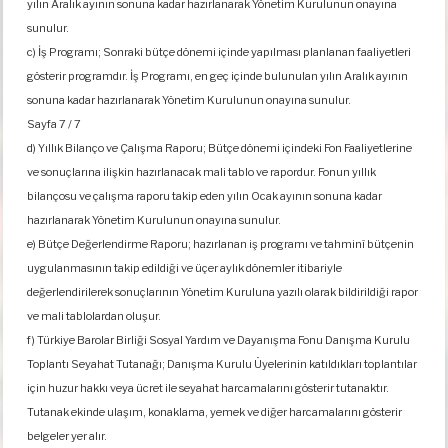
yılın Aralık ayının sonuna kadar hazırlanarak Yönetim Kurulunun onayına
sunulur.
c) İş Programı; Sonraki bütçe dönemi içinde yapılması planlanan faaliyetleri
gösterir programdır. İş Programı, en geç içinde bulunulan yılın Aralık ayının
sonuna kadar hazırlanarak Yönetim Kurulunun onayına sunulur.
Sayfa 7 / 7
d) Yıllık Bilanço ve Çalışma Raporu; Bütçe dönemi içindeki Fon Faaliyetlerine
ve sonuçlarına ilişkin hazırlanacak mali tablo ve rapordur. Fonun yıllık
bilançosu ve çalışma raporu takip eden yılın Ocak ayının sonuna kadar
hazırlanarak Yönetim Kurulunun onayına sunulur.
e) Bütçe Değerlendirme Raporu; hazırlanan iş programı ve tahminî bütçenin
uygulanmasının takip edildiği ve üçer aylık dönemler itibariyle
değerlendirilerek sonuçlarının Yönetim Kuruluna yazılı olarak bildirildiği rapor
ve mali tablolardan oluşur.
f) Türkiye Barolar Birliği Sosyal Yardım ve Dayanışma Fonu Danışma Kurulu
Toplantı Seyahat Tutanağı; Danışma Kurulu Üyelerinin katıldıkları toplantılar
için huzur hakkı veya ücret ile seyahat harcamalarını gösterir tutanaktır.
Tutanak ekinde ulaşım, konaklama, yemek ve diğer harcamalarını gösterir
belgeler yer alır.