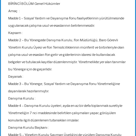
BİRİNCİ BÖLÜM Genel Hükümler
Amaç :
Madde 1 – Sosyal Yardım ve Dayanışma Fonu faaliyetlerinin yürütülmesinde
uygulanacak çalışma usul ve esaslarının belirlenmesidir.
Kapsam :
Madde 2 – Bu Yönergede Danışma Kurulu, Fon Müdürlüğü, Baro Görevli
Yönetim Kurulu Üyesi ve Fon Temsilciliklerinin münferit ve birbirleriyle olan
çalışma usul ve esasları Fon gelir ve giderlerinin idaresi ile kullanılacak
belgeler ve tutulacak kayıtlar düzenlenmiştir. Yönetmelikte yer alan tanımlar
bu Yönerge için de geçerlidir.
Dayanak :
Madde 3 – Bu Yönerge, Sosyal Yardım ve Dayanışma Fonu Yönetmeliğine
dayanılarak hazırlanmıştır.
Danışma Kurulu :
Madde 4 – Danışma Kurulu üyeleri, ayda en az bir defa toplanmak suretiyle
Yönetmeliğin 7 nci maddesinde belirtilen çalışmaları yapar, görüşülen
konularla ilgili düzenlenen tutanakları imzalar.
Danışma Kurulu Başkanı :
Madde 5 – Yönetim Kurulu Sayman Üyeliğini de yürüten Danışma Kurulu