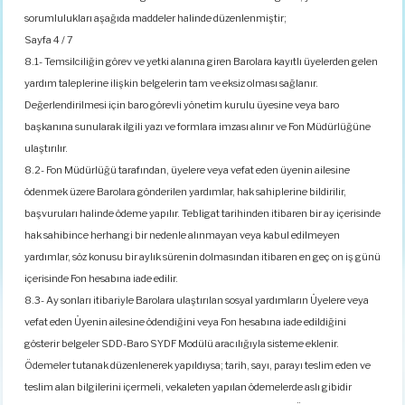
sorumlulukları aşağıda maddeler halinde düzenlenmiştir;
Sayfa 4 / 7
8.1- Temsilciliğin görev ve yetki alanına giren Barolara kayıtlı üyelerden gelen
yardım taleplerine ilişkin belgelerin tam ve eksiz olması sağlanır.
Değerlendirilmesi için baro görevli yönetim kurulu üyesine veya baro
başkanına sunularak ilgili yazı ve formlara imzası alınır ve Fon Müdürlüğüne
ulaştırılır.
8.2- Fon Müdürlüğü tarafından, üyelere veya vefat eden üyenin ailesine
ödenmek üzere Barolara gönderilen yardımlar, hak sahiplerine bildirilir,
başvuruları halinde ödeme yapılır. Tebligat tarihinden itibaren bir ay içerisinde
hak sahibince herhangi bir nedenle alınmayan veya kabul edilmeyen
yardımlar, söz konusu bir aylık sürenin dolmasından itibaren en geç on iş günü
içerisinde Fon hesabına iade edilir.
8.3- Ay sonları itibariyle Barolara ulaştırılan sosyal yardımların Üyelere veya
vefat eden Üyenin ailesine ödendiğini veya Fon hesabına iade edildiğini
gösterir belgeler SDD-Baro SYDF Modülü aracılığıyla sisteme eklenir.
Ödemeler tutanak düzenlenerek yapıldıysa; tarih, sayı, parayı teslim eden ve
teslim alan bilgilerini içermeli, vekaleten yapılan ödemelerde aslı gibidir