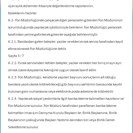
üçer aylık dönemler itibariyle değerlendirme raporlarının,
taslaklarını hazırlar.
6.2- Fon Müdürlüğünde çalışacak diğer personelin görevleri Fon Müdürünün
sorumluluğunda yapılacak işbölümüyle belirlenir. Fon Müdürlüğü personeli
tarafından yerine getirilecek görevler aşağıda belirlenmiştir;
6.2.1- Barolardan gelen talepler, yazılar ve ekleri evrak servisi tarafından kayıt
altına alınarak Fon Müdürlüğüne iletilir.
Sayfa 3 / 7
6.2.2- Evrak servisinden iletilen talepler, yazılar ve ekleri her biri için ayrı ayrı
olmak üzere dosyalama tekniğine uygun olarak tasnif edilir.
6.2.3- Fon Müdürlüğü, kendisine yapılan başvuru sonuçlarını ait olduğu
barolara yazılı olarak bildirebileceği gibi başvuru sahibinin barosunda kayıtlı
bulunan gsm numarasına veya elektronik posta adresine de bildirebilir.
6.2.4- Yapılacak sosyal yardımlarla ilgili banka ödeme talimatları hazırlanır ve
Fon Müdürüne sunulur. Fon Müdürü tarafından paraflanan banka ödeme
talimatları imza için Danışma Kurulu Başkanı ile; Birlik Başkanına, Birlik
Başkanının yokluğunda Başkan Yardımcılarından biri veya Birlik Genel
Sekreterine sunulur.